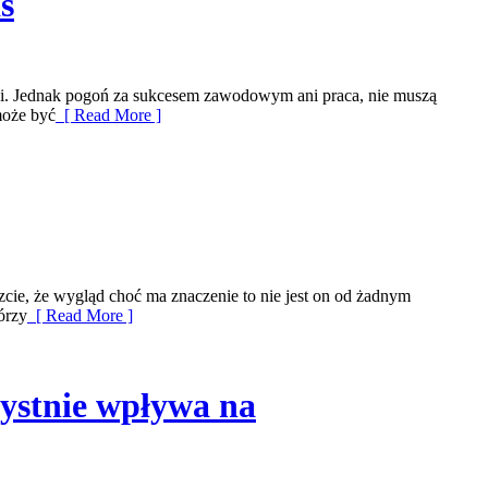
s
pani. Jednak pogoń za sukcesem zawodowym ani praca, nie muszą
może być
[ Read More ]
ie, że wygląd choć ma znaczenie to nie jest on od żadnym
órzy
[ Read More ]
zystnie wpływa na