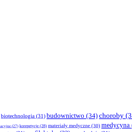
choroby
(3
budownictwo
(34)
biotechnologia
(31)
medycyna
materiały medyczne
(30)
korepetycje
(28)
kacyjne
(27)