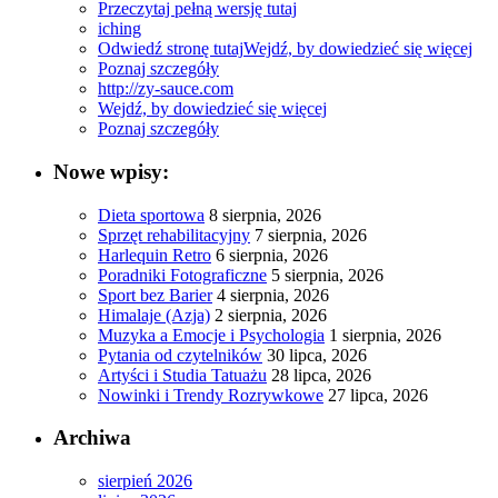
Przeczytaj pełną wersję tutaj
iching
Odwiedź stronę tutaj
Wejdź, by dowiedzieć się więcej
Poznaj szczegóły
http://zy-sauce.com
Wejdź, by dowiedzieć się więcej
Poznaj szczegóły
Nowe wpisy:
Dieta sportowa
8 sierpnia, 2026
Sprzęt rehabilitacyjny
7 sierpnia, 2026
Harlequin Retro
6 sierpnia, 2026
Poradniki Fotograficzne
5 sierpnia, 2026
Sport bez Barier
4 sierpnia, 2026
Himalaje (Azja)
2 sierpnia, 2026
Muzyka a Emocje i Psychologia
1 sierpnia, 2026
Pytania od czytelników
30 lipca, 2026
Artyści i Studia Tatuażu
28 lipca, 2026
Nowinki i Trendy Rozrywkowe
27 lipca, 2026
Archiwa
sierpień 2026