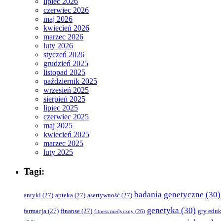
lipiec 2026
czerwiec 2026
maj 2026
kwiecień 2026
marzec 2026
luty 2026
styczeń 2026
grudzień 2025
listopad 2025
październik 2025
wrzesień 2025
sierpień 2025
lipiec 2025
czerwiec 2025
maj 2025
kwiecień 2025
marzec 2025
luty 2025
Tagi:
badania genetyczne
(30)
antyki
(27)
apteka
(27)
asertywność
(27)
genetyka
(30)
farmacja
(27)
finanse
(27)
gry edu
fitness medyczny
(26)