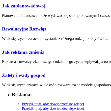
Jak zaplanować swoj
Planowanie finansowe może ‌wydawać​ się skomplikowanym i czasoc
Rewolucyjne Rozwiąz
W dzisiejszych czasach ‌korzystanie z różnego rodzaju kredytów i ...
Jak reklama zmienia
Reklama‌ - towarzyszka⁣ naszego codziennego życia, wpływająca⁤ na⁤ na
Zalety i wady gospod
W​ dzisiejszych czasach wiele osób rozważa różne modele gospodarcze⁢
Reklama:
Przejdź tutaj, aby dowiedzieć się więcej
Przejdź tutaj, aby dowiedzieć się więcej