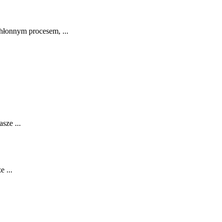
hłonnym procesem, ...
sze ...
 ...