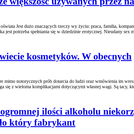
 że większość używanych przez na
to oświata Jest dużo znaczących rzeczy wy życiu: praca, familia, kom
 jest potrzeba spełniania się w dziedzinie erotycznej. Nieudany sex 
świecie kosmetyków. W obecnych
 mimo notorycznych prób dotarcia do ludzi oraz wmówienia im wreszc
aga się z wieloma komplikacjami dotyczącymi własnej wagi. Są tacy, kt
e ogromnej ilości alkoholu niekor
o który fabrykant