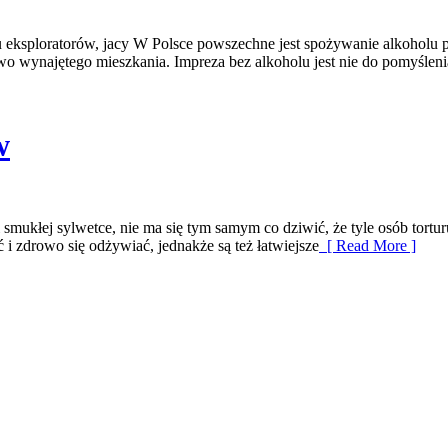
u eksploratorów, jacy W Polsce powszechne jest spożywanie alkoholu pr
owo wynajętego mieszkania. Impreza bez alkoholu jest nie do pomyśleni
w
 smukłej sylwetce, nie ma się tym samym co dziwić, że tyle osób tortur
 i zdrowo się odżywiać, jednakże są też łatwiejsze
[ Read More ]